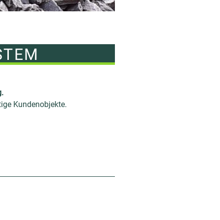
STEM
.
tige Kundenobjekte.